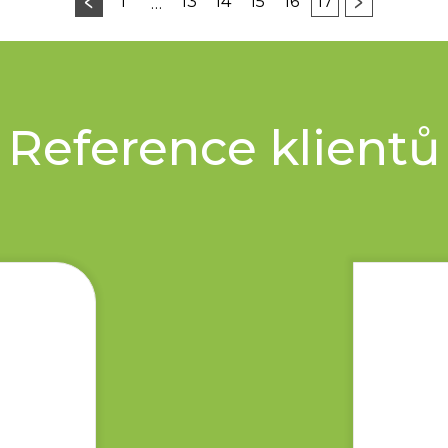
﹤
﹥
1
13
14
15
16
17
…
Reference klientů