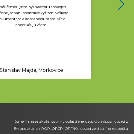
vaší firmou jsem byl nadmíru spokojen.
řícné jednání, spolehlivé vyřízení veškeré
okumentace a dobrá spolupráce. Vřele
doporučuju všem.
Stanislav Majda, Morkovice
Jsme firma se zkušenostmi v oblasti energetických úspor, dotací z
Evropské Unie (IROP, OPŽP, OPPIK) i dotací ze státního rozpočtu