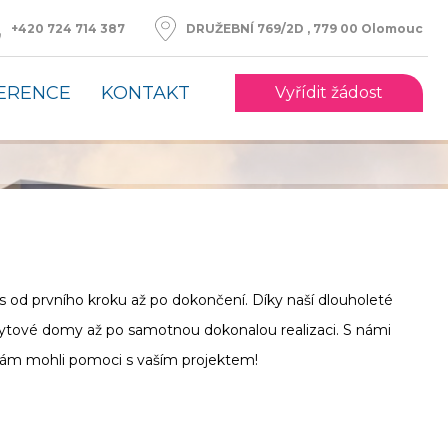
DRUŽEBNÍ 769/2D , 779 00 Olomouc
+420 724 714 387
ERENCE
KONTAKT
Vyřídit žádost
 od prvního kroku až po dokončení. Díky naší dlouholeté
a bytové domy až po samotnou dokonalou realizaci. S námi
vám mohli pomoci s vaším projektem!