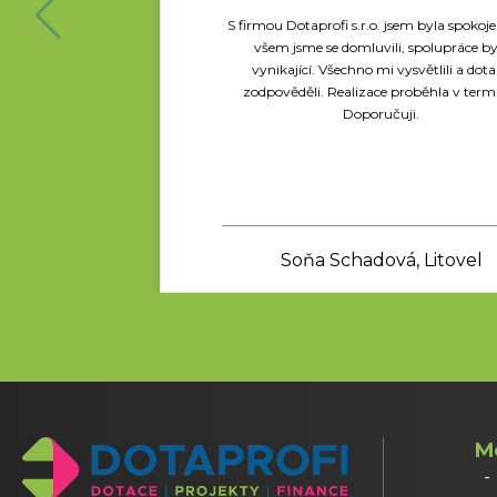
S firmou Dotaprofi s.r.o. jsem byla spokoj
všem jsme se domluvili, spolupráce by
vynikající. Všechno mi vysvětlili a dot
zodpověděli. Realizace proběhla v term
Doporučuji.
Soňa Schadová, Litovel
M