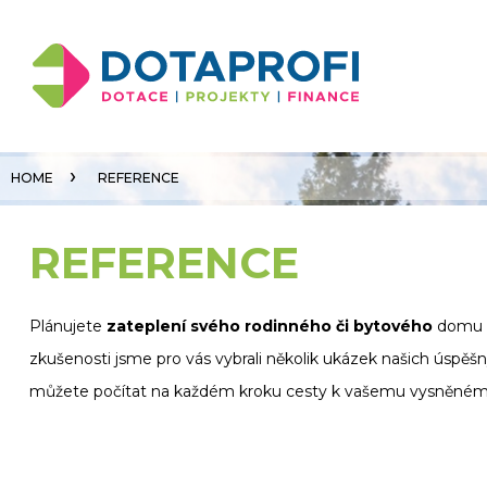
O nás
Reference
HOME
REFERENCE
Vyřídit žádost
REFERENCE
Plánujete
zateplení svého rodinného či bytového
domu a
zkušenosti jsme pro vás vybrali několik ukázek našich úspěšn
můžete počítat na každém kroku cesty k vašemu vysněnému 