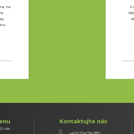
ena, na
S 
la
Vst
azy
d
ínu.
enu
Kontaktujte nás
O nás
+420 724 714 387