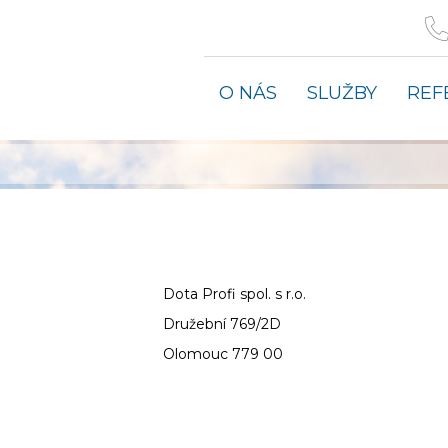
Služby
O NÁS
SLUŽBY
REF
Kontakt
Dota Profi spol. s r.o.
Družební 769/2D
Olomouc 779 00