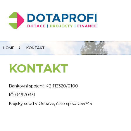
O nás
Reference
HOME
KONTAKT
Vyřídit žádost
KONTAKT
Bankovní spojení: KB 113320/0100
IČ: 04970331
Krajský soud v Ostravě, číslo spisu C65745