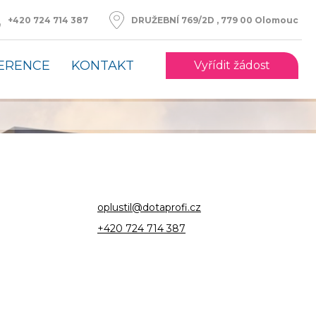
DRUŽEBNÍ 769/2D , 779 00 Olomouc
+420 724 714 387
ERENCE
KONTAKT
Vyřídit žádost
oplustil@dotaprofi.cz
+420 724 714 387